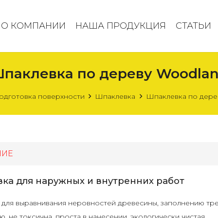
О КОМПАНИИ
НАША ПРОДУКЦИЯ
СТАТЬИ
паклевка по дереву Woodla
одготовка поверхности
Шпаклевка
Шпаклевка по дере
НИЕ
ка для наружных и внутренних работ
для выравнивания неровностей древесины, заполнению трещ
, не токсична, проста в нанесении, экологически чистая.