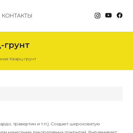
КОНТАКТЫ
-грунт
ная Кварц-грунт
рдо, травертин и т.п.). Создает шероховатую
ющем нанесении декоративных покрытий. Выравнивает