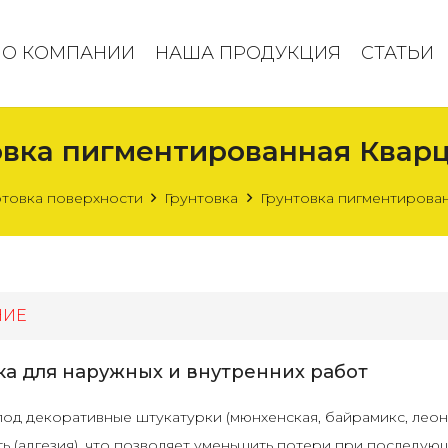
О КОМПАНИИ
НАША ПРОДУКЦИЯ
СТАТЬИ
овка пигментированная Кварц
товка поверхности
Грунтовка
Грунтовка пигментирован
НИЕ
ка для наружных и внутренних работ
под декоративные штукатурки (мюнхенская, байрамикс, леона
ь (адгезия), что позволяет уменьшить потери при последу